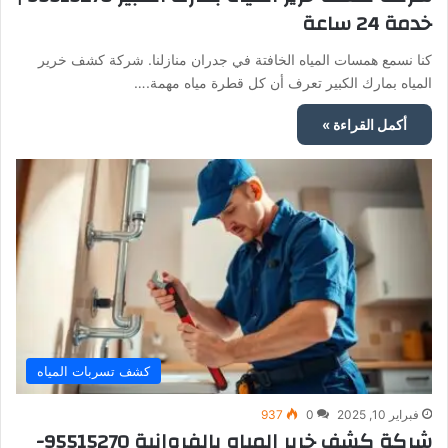
خدمة 24 ساعة
كنا نسمع همسات المياه الخافتة في جدران منازلنا. شركة كشف خرير
المياه بمارك الكبير تعرف أن كل قطرة مياه مهمة.…
أكمل القراءة »
كشف تسربات المياه
فبراير 10, 2025
0
937
شركة كشف خرير المياه بالفروانية 95515270-