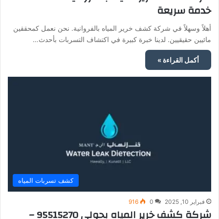
خدمة سريعة
أهلاً وسهلاً في شركة كشف خرير المياه بالفروانية. نحن نعمل كمحققين
مائيين حقيقيين. لدينا خبرة كبيرة في اكتشاف التسربات بأحدث…
أكمل القراءة »
كشف تسربات المياه
فبراير 10, 2025
0
916
شركة كشف خرير المياه بحولي 95515270 –