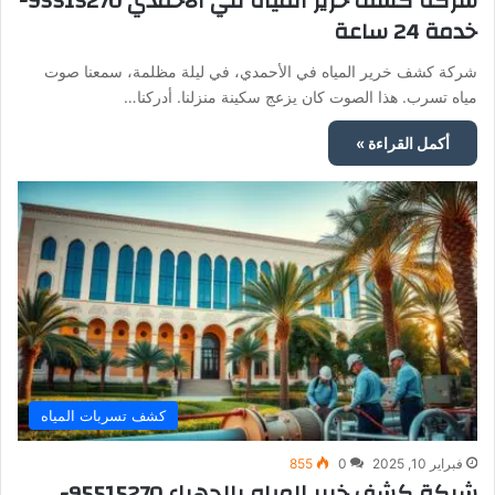
شركة كشف خرير المياه في الأحمدي 95515270-
خدمة 24 ساعة
شركة كشف خرير المياه في الأحمدي، في ليلة مظلمة، سمعنا صوت
مياه تسرب. هذا الصوت كان يزعج سكينة منزلنا. أدركنا…
أكمل القراءة »
كشف تسربات المياه
فبراير 10, 2025
0
855
شركة كشف خرير المياه بالجهراء 95515270-