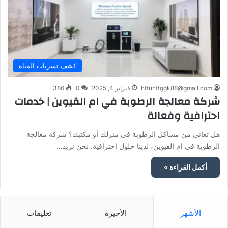
كشف تسربات المياه
hffuhffggk88@gmail.com
فبراير 4, 2025
0
386
شركة معالجة الرطوبة في ام القيوين | خدمات
احترافية وفعالة
هل تعاني من مشاكل الرطوبة في منزلك أو مكتبك؟ شركة معالجة
الرطوبة في ام القيوين، لدينا حلول احترافية. نحن نريد…
أكمل القراءة »
الأشهر
الأخيرة
تعليقات