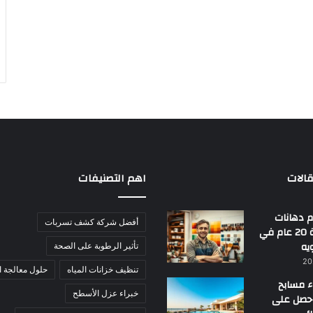
الات
اهم التصنيفات
 دهانات
أفضل شركة كشف تسربات
بجدة | خبرة 20 عام في
يه
تأثير الرطوبة على الصحة
تنظيف خزانات المياه
حلول معالجة ا
ء مسابح
خبراء عزل الأسطح
احصل على