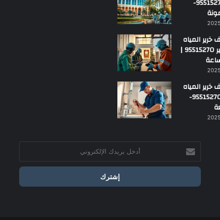
بالجهراء 95515270-
ونة
خرير المياه
بمارك الكبير 95515270 |
خرير المياه
بالفروانية 95515270-
ة
أدخل
بريدك
الإلكتروني