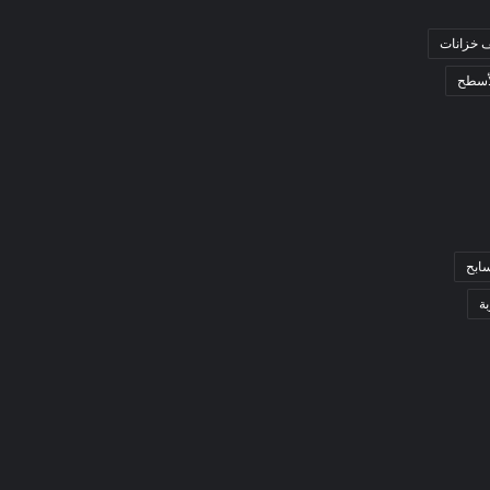
 خزانات
أسطح
ابح
ة