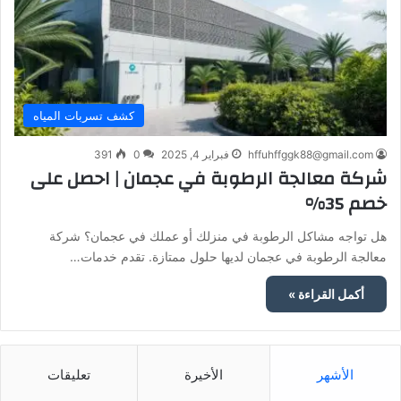
كشف تسربات المياه
hffuhffggk88@gmail.com
فبراير 4, 2025
0
391
شركة معالجة الرطوبة في عجمان | احصل على
خصم 35%
هل تواجه مشاكل الرطوبة في منزلك أو عملك في عجمان؟ شركة
معالجة الرطوبة في عجمان لديها حلول ممتازة. تقدم خدمات…
أكمل القراءة »
الأشهر
الأخيرة
تعليقات