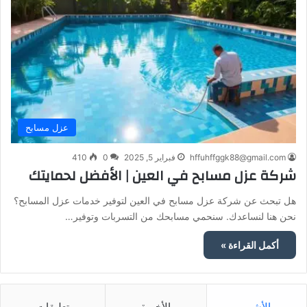
عزل مسابح
hffuhffggk88@gmail.com
فبراير 5, 2025
0
410
شركة عزل مسابح في العين | الأفضل لحمايتك
هل تبحث عن شركة عزل مسابح في العين لتوفير خدمات عزل المسابح؟
نحن هنا لنساعدك. سنحمي مسابحك من التسربات وتوفير…
أكمل القراءة »
الأشهر
الأخيرة
تعليقات