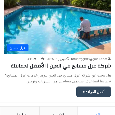
عزل مسابح
hffuhffggk88@gmail.com
فبراير 5, 2025
0
411
شركة عزل مسابح في العين | الأفضل لحمايتك
هل تبحث عن شركة عزل مسابح في العين لتوفير خدمات عزل المسابح؟
نحن هنا لنساعدك. سنحمي مسابحك من التسربات وتوفير…
أكمل القراءة »
الأشهر
الأخيرة
تعليقات