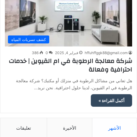
كشف تسربات المياه
hffuhffggk88@gmail.com
فبراير 4, 2025
0
386
شركة معالجة الرطوبة في ام القيوين | خدمات
احترافية وفعالة
هل تعاني من مشاكل الرطوبة في منزلك أو مكتبك؟ شركة معالجة
الرطوبة في ام القيوين، لدينا حلول احترافية. نحن نريد…
أكمل القراءة »
الأشهر
الأخيرة
تعليقات