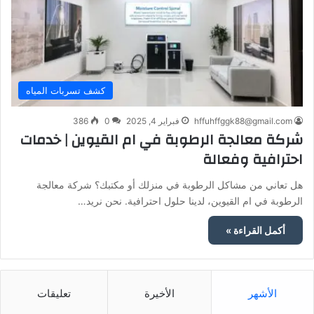
كشف تسربات المياه
hffuhffggk88@gmail.com
فبراير 4, 2025
0
386
شركة معالجة الرطوبة في ام القيوين | خدمات
احترافية وفعالة
هل تعاني من مشاكل الرطوبة في منزلك أو مكتبك؟ شركة معالجة
الرطوبة في ام القيوين، لدينا حلول احترافية. نحن نريد…
أكمل القراءة »
الأشهر
الأخيرة
تعليقات