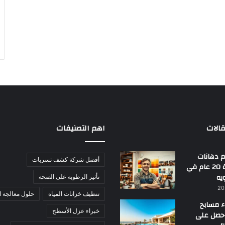
الات
اهم التصنيفات
 دهانات
أفضل شركة كشف تسربات
بجدة | خبرة 20 عام في
يه
تأثير الرطوبة على الصحة
تنظيف خزانات المياه
حلول معالجة ا
ء مسابح
خبراء عزل الأسطح
احصل على