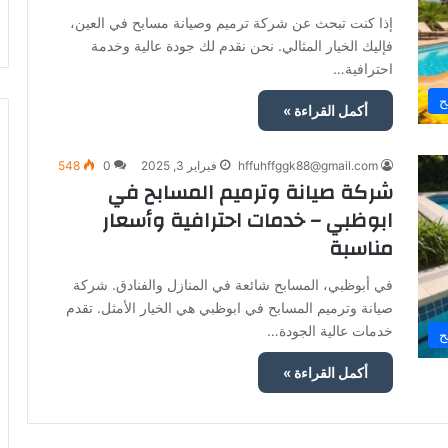
إذا كنت تبحث عن شركة ترميم وصيانة مسابح في العين،
فإليك الخيار المثالي. نحن نقدم لك جودة عالية وخدمة
احترافية…
ح
أكمل القراءة »
hffuhffggk88@gmail.com
فبراير 3, 2025
0
548
شركة صيانة وترميم المسابح في
ابوظبي – خدمات احترافية وأسعار
مناسبة
في أبوظبي، المسابح شائعة في المنازل والفنادق. شركة
صيانة وترميم المسابح في ابوظبي هي الخيار الأمثل. تقدم
خدمات عالية الجودة…
ح
أكمل القراءة »