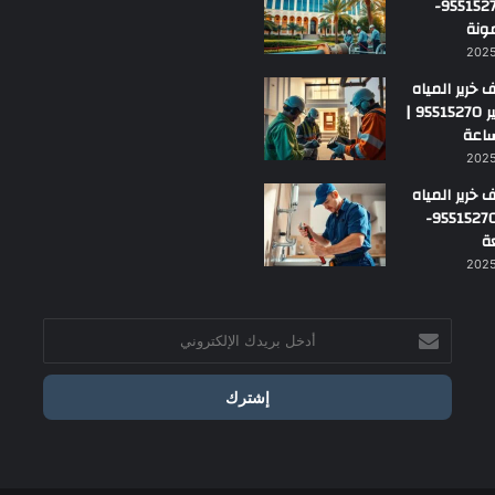
بالجهراء 95515270-
ونة
خرير المياه
بمارك الكبير 95515270 |
خرير المياه
بالفروانية 95515270-
ة
أدخل
بريدك
الإلكتروني