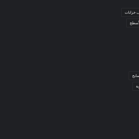
 خزانات
أسطح
ابح
ة