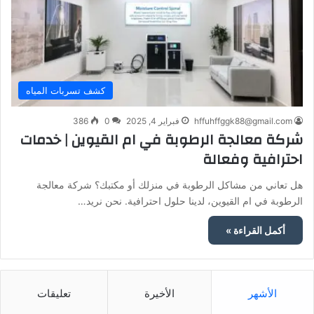
كشف تسربات المياه
hffuhffggk88@gmail.com
فبراير 4, 2025
0
386
شركة معالجة الرطوبة في ام القيوين | خدمات
احترافية وفعالة
هل تعاني من مشاكل الرطوبة في منزلك أو مكتبك؟ شركة معالجة
الرطوبة في ام القيوين، لدينا حلول احترافية. نحن نريد…
أكمل القراءة »
الأشهر
الأخيرة
تعليقات