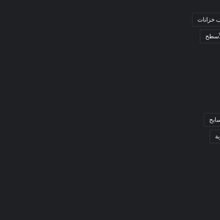
 خزانات
أسطح
ابح
ة