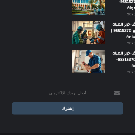
بالجهراء 95515270-
ونة
خرير المياه
بمارك الكبير 95515270 |
خرير المياه
بالفروانية 95515270-
ة
أدخل
بريدك
الإلكتروني