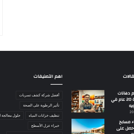
الات
اهم التصنيفات
 دهانات
أفضل شركة كشف تسربات
بجدة | خبرة 20 عام في
يه
تأثير الرطوبة على الصحة
تنظيف خزانات المياه
حلول معالجة ا
ء مسابح
خبراء عزل الأسطح
احصل على