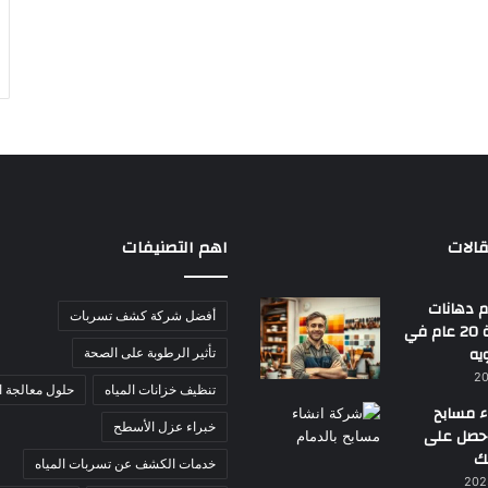
الات
اهم التصنيفات
 دهانات
أفضل شركة كشف تسربات
بجدة | خبرة 20 عام في
يه
تأثير الرطوبة على الصحة
تنظيف خزانات المياه
حلول معالجة ا
ء مسابح
خبراء عزل الأسطح
احصل على
ك
خدمات الكشف عن تسربات المياه