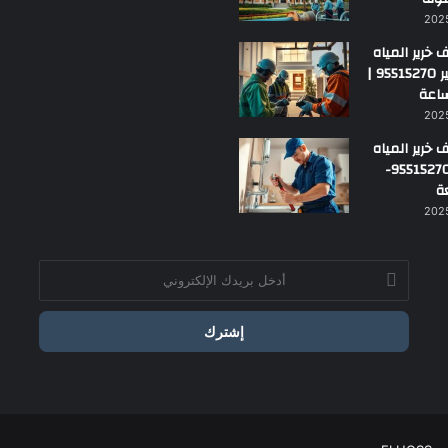
خرير المياه
بمارك الكبير 95515270 |
خرير المياه
بالفروانية 95515270-
ة
أدخل
بريدك
الإلكتروني