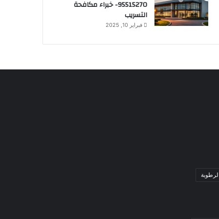
95515270- خبراء مكافحة
التسريب
فبراير 10, 2025
لرطوبة