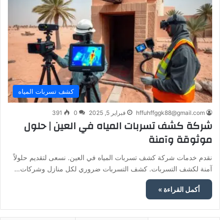
كشف تسربات المياه
hffuhffggk88@gmail.com
فبراير 5, 2025
0
391
شركة كشف تسربات المياه في العين | حلول
موثوقة وآمنة
نقدم خدمات شركة كشف تسربات المياه في العين. نسعى لتقديم حلولاً
آمنة لكشف التسربات. كشف التسربات ضروري لكل منازل وشركات…
أكمل القراءة »