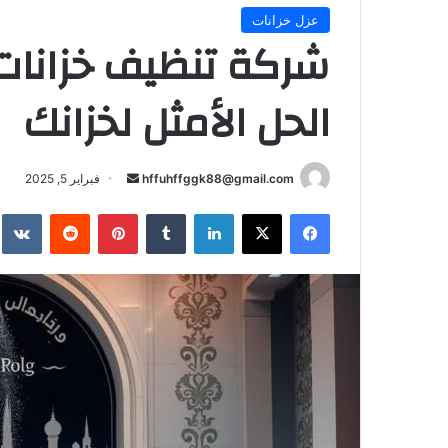
عزل خزانات
شركة تنظيف خزانات 
الحل الأمثل لخزانك
أرسل
hffuhffggk88@gmail.com
فبراير 5, 2025
بريدا
فيسبوك
‫X
لينكدإن
بينتيريست
إلكترونيا