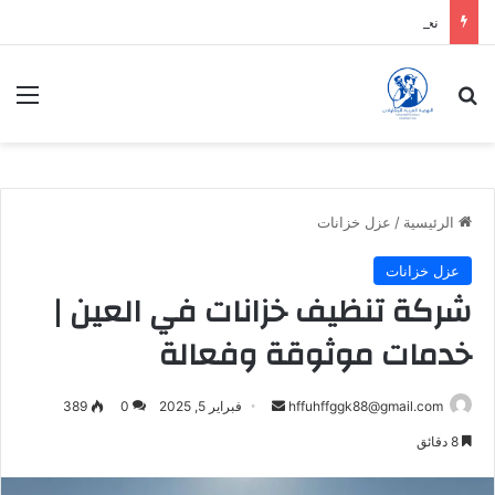
نحن شركة نقدم الافضل دائماً
بحث عن
الق
الرئيسية
/
عزل خزانات
عزل خزانات
شركة تنظيف خزانات في العين |
خدمات موثوقة وفعالة
أرسل
hffuhffggk88@gmail.com
فبراير 5, 2025
0
389
بريدا
8 دقائق
إلكترونيا