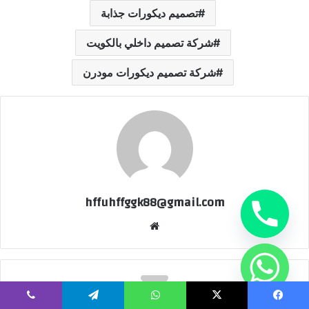
تصميم ديكورات جذابة
شركة تصميم داخلي بالكويت
شركة تصميم ديكورات مودرن
hffuhffggk88@gmail.com
موقع
الويب
يسبوك
‫X
واتساب
تيلقرام
ڤايبر