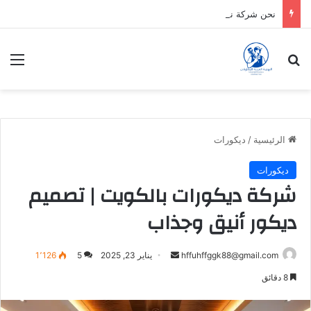
نحن شركة نقدم الافضل دائماً
بحث عن
الق
الرئيسية
/
ديكورات
ديكورات
شركة ديكورات بالكويت | تصميم
ديكور أنيق وجذاب
أرسل
hffuhffggk88@gmail.com
يناير 23, 2025
5
1٬126
بريدا
8 دقائق
إلكترونيا