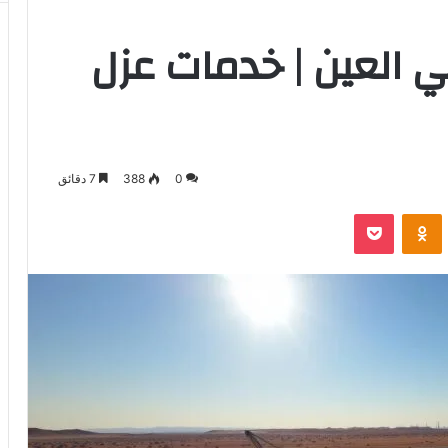
العين | خدمات عزل
0
388
7 دقائق
‫Pocket
Odnoklassniki