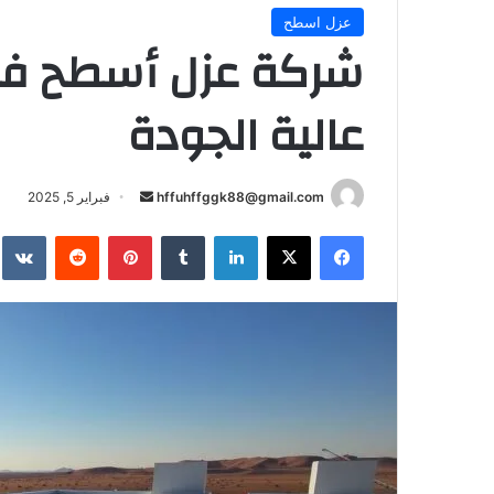
عزل اسطح
شركة عزل أسطح في 
عالية الجودة
أرسل
hffuhffggk88@gmail.com
فبراير 5, 2025
بريدا
فيسبوك
‫X
لينكدإن
بينتيريست
إلكترونيا