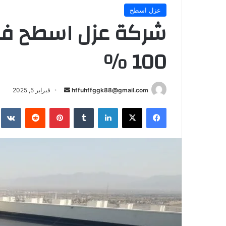
عزل اسطح
شركة عزل اسطح في 
100 %
أرسل
hffuhffggk88@gmail.com
فبراير 5, 2025
بريدا
فيسبوك
‫X
لينكدإن
بينتيريست
إلكترونيا