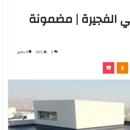
الفجيرة | مضمونة
0
402
8 دقائق
‫Pocket
Odnoklassniki