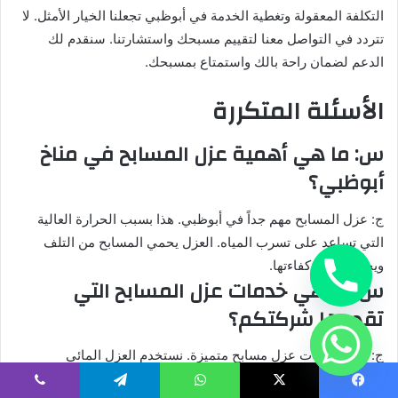
التكلفة المعقولة وتغطية الخدمة في أبوظبي تجعلنا الخيار الأمثل. لا
تتردد في التواصل معنا لتقييم مسبحك واستشارتنا. سنقدم لك
الدعم لضمان راحة بالك واستمتاع بمسبحك.
الأسئلة المتكررة
س: ما هي أهمية عزل المسابح في مناخ
أبوظبي؟
ج: عزل المسابح مهم جداً في أبوظبي. هذا بسبب الحرارة العالية
التي تساعد على تسرب المياه. العزل يحمي المسابح من التلف
ويحافظ على كفاءتها.
س: ما هي خدمات عزل المسابح التي
تقدمها شركتكم؟
ج: نقدم خدمات عزل مسابح متميزة. نستخدم العزل المائي
البوليمري والعزل الحراري المتقدم. نحافظ على جودة عالية
يسبوك
‫X
واتساب
تيلقرام
ڤايبر