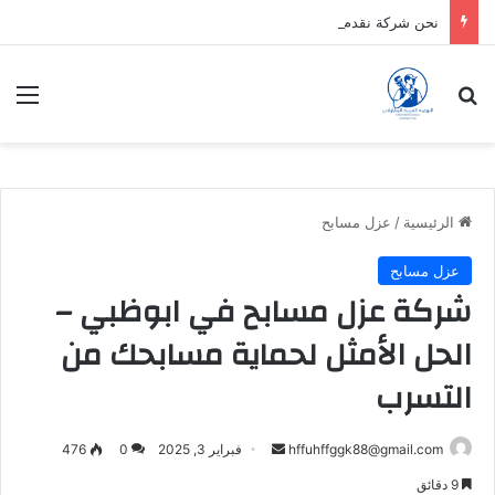
نحن شركة نقدم الافضل دائماً
بحث عن
الق
الرئيسية
/
عزل مسابح
عزل مسابح
شركة عزل مسابح في ابوظبي –
الحل الأمثل لحماية مسابحك من
التسرب
أرسل
hffuhffggk88@gmail.com
فبراير 3, 2025
0
476
بريدا
9 دقائق