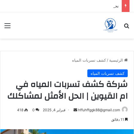
نحن شركة نقدم الافضل دائماً
بحث عن
الق
الرئيسية
/
كشف تسربات المياه
كشف تسربات المياه
شركة كشف تسربات المياه في
ام القيوين | الحل الأمثل لمشاكلك
أرسل
hffuhffggk88@gmail.com
فبراير 4, 2025
0
418
بريدا
11 دقائق
إلكترونيا