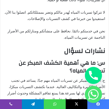
لا تتركوا تسربات المياه تُهدر مالكم وتضر بممتلكاتكم. اتصلوا بنا الآن.
استفيدوا من خبرتنا في كشف التسربات والإصلاحات.
نحن في خدمتكم دائمًا. نحافظ على منشآتكم ومنازلكم من الأضرار
الناجمة عن تسريبات المياه.
نشارات لسؤال
س: ما هي أهمية الكشف المبكر عن
تسربات المياه؟
ج: الكشف المبكر عن تسربات المياه مهم جدًا. يساعد في تجنب
الأضرار الكبيرة والتكاليف العالية. عندما نكتشف التسربات مبكرًا،
نستطيع التصدي لها بسرعة.هذا يمنع تفاقم المشكلة وحدوث أضرار
أكبر. كما يوفر الوقت والمال على المدى الطويل.
س: ما هي الأضرار الناتجة عن إهمال
يسبوك
‫X
واتساب
تيلقرام
ڤايبر