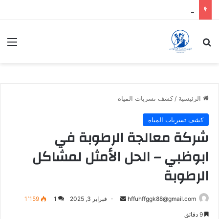
نحن شركة نقدم الافضل دائماً
بحث عن
الق
الرئيسية
/
كشف تسربات المياه
كشف تسربات المياه
شركة معالجة الرطوبة في
ابوظبي – الحل الأمثل لمشاكل
الرطوبة
أرسل
hffuhffggk88@gmail.com
فبراير 3, 2025
1
1٬159
بريدا
9 دقائق