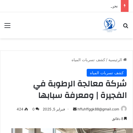
نحن شركة نقدم الافضل دائماً
بحث عن
الق
الرئيسية
/
كشف تسربات المياه
كشف تسربات المياه
شركة معالجة الرطوبة في
الفجيرة | ومعرفة سبابها
أرسل
hffuhffggk88@gmail.com
فبراير 5, 2025
0
424
بريدا
8 دقائق
إلكترونيا